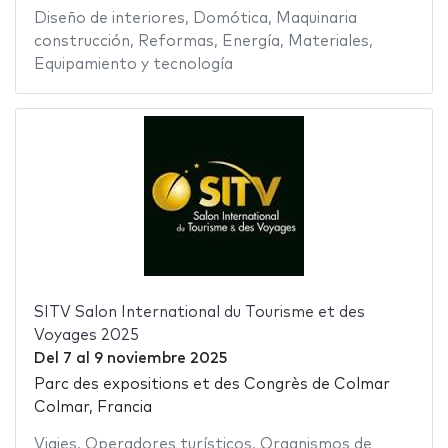
Diseño de interiores
,
Domótica
,
Maquinaria
construcción
,
Reformas
,
Energía
,
Materiales
,
Equipamiento y tecnología
SITV Salon International du Tourisme et des
Voyages 2025
Del
7
al
9 noviembre 2025
Parc des expositions et des Congrès de Colmar
Colmar, Francia
Viajes
,
Operadores turísticos
,
Organismos de