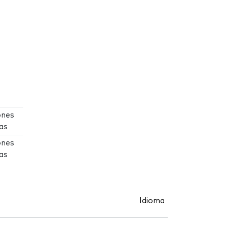
ones
as
ones
as
Idioma