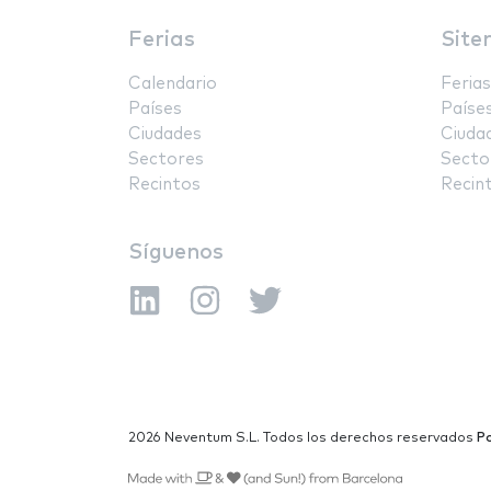
Ferias
Site
Calendario
Ferias
Países
Paíse
Ciudades
Ciuda
Sectores
Secto
Recintos
Recin
Síguenos
2026 Neventum S.L. Todos los derechos reservados
Po