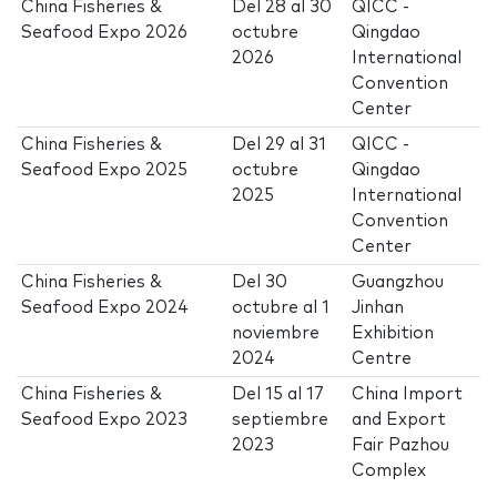
China Fisheries &
Del
28
al
30
QICC -
Seafood Expo 2026
octubre
Qingdao
2026
International
Convention
Center
China Fisheries &
Del
29
al
31
QICC -
Seafood Expo 2025
octubre
Qingdao
2025
International
Convention
Center
China Fisheries &
Del
30
Guangzhou
Seafood Expo 2024
octubre
al
1
Jinhan
noviembre
Exhibition
2024
Centre
China Fisheries &
Del
15
al
17
China Import
Seafood Expo 2023
septiembre
and Export
2023
Fair Pazhou
Complex