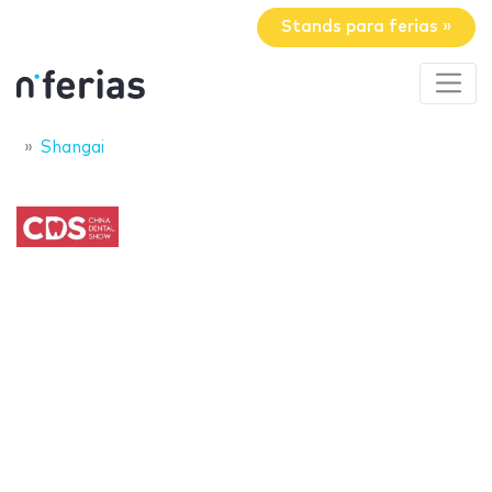
Stands para ferias »
Shangai