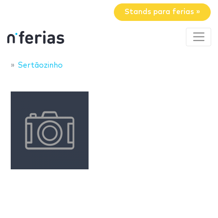
Stands para ferias »
Sertãozinho