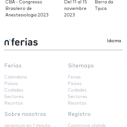
CBA - Congresso
Del
11
al
15
Barra da
Brasileiro de
noviembre
Tijuca
Anestesiologia 2023
2023
Idioma
Ferias
Sitemaps
Calendario
Ferias
Países
Países
Ciudades
Ciudades
Sectores
Sectores
Recintos
Recintos
Sobre nosotros
Registro
neventum en 1 minuto
Construyo stands