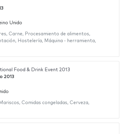
13
eino Unido
res
,
Carne
,
Procesamiento de alimentos
,
ntación
,
Hostelería
,
Máquina - herramienta
,
ational Food & Drink Event 2013
o 2013
nido
Mariscos
,
Comidas congeladas
,
Cerveza
,