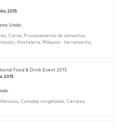
ulio 2015
eino Unido
res
,
Carne
,
Procesamiento de alimentos
,
ntación
,
Hostelería
,
Máquina - herramienta
,
ational Food & Drink Event 2015
o 2015
nido
Mariscos
,
Comidas congeladas
,
Cerveza
,