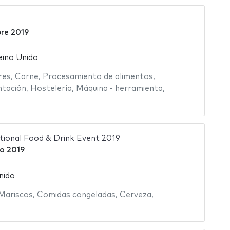
bre 2019
eino Unido
res
,
Carne
,
Procesamiento de alimentos
,
ntación
,
Hostelería
,
Máquina - herramienta
,
ational Food & Drink Event 2019
o 2019
nido
Mariscos
,
Comidas congeladas
,
Cerveza
,