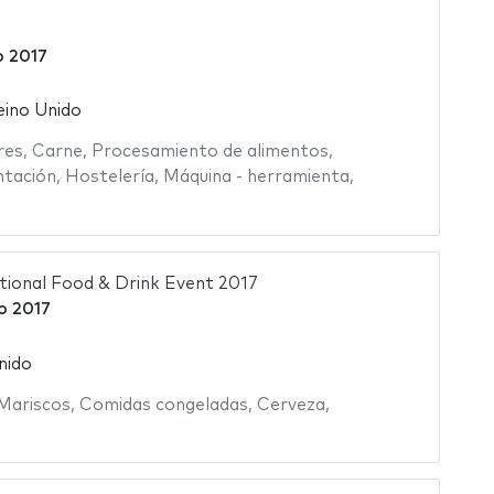
 2017
eino Unido
res
,
Carne
,
Procesamiento de alimentos
,
ntación
,
Hostelería
,
Máquina - herramienta
,
ational Food & Drink Event 2017
o 2017
nido
Mariscos
,
Comidas congeladas
,
Cerveza
,