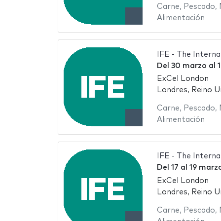
Carne
,
Pescado
,
Alimentación
IFE - The Intern
Del
30 marzo
al
1
ExCel London
Londres, Reino U
Carne
,
Pescado
,
Alimentación
IFE - The Intern
Del
17
al
19 marz
ExCel London
Londres, Reino U
Carne
,
Pescado
,