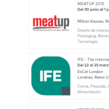
MEATUP 2015
Del
30 junio
al
1 j
Milton Keynes, R
Diseño de interio
Packaging
,
Alime
Tecnología
IFE - The Intern
Del
22
al
25 marz
ExCel London
Londres, Reino U
Carne
,
Pescado
,
Alimentación