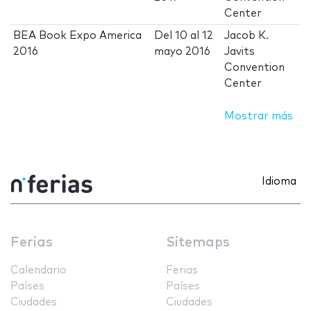
Center
BEA Book Expo America
Del
10
al
12
Jacob K.
2016
mayo 2016
Javits
Convention
Center
Mostrar más
Idioma
Ferias
Sitemaps
Calendario
Ferias
Países
Países
Ciudades
Ciudades