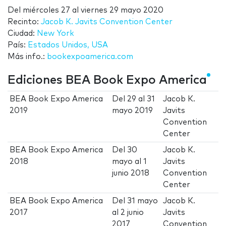
Del
miércoles 27
al
viernes 29 mayo 2020
Recinto:
Jacob K. Javits Convention Center
Ciudad:
New York
País:
Estados Unidos, USA
Más info.:
bookexpoamerica.com
Ediciones BEA Book Expo America
BEA Book Expo America
Del
29
al
31
Jacob K.
2019
mayo 2019
Javits
Convention
Center
BEA Book Expo America
Del
30
Jacob K.
2018
mayo
al
1
Javits
junio 2018
Convention
Center
BEA Book Expo America
Del
31 mayo
Jacob K.
2017
al
2 junio
Javits
2017
Convention