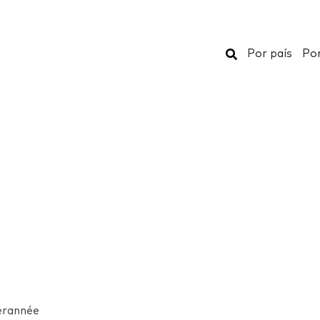
Buscar
Por país
Por
erannée