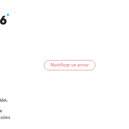
26
Notificar un error
ión.
de
iales