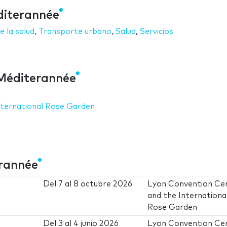
diterannée
e la salud
,
Transporte urbano
,
Salud
,
Servicios
Méditerannée
nternational Rose Garden
rannée
Del
7
al
8 octubre 2026
Lyon Convention Ce
and the Internationa
Rose Garden
Del
3
al
4 junio 2026
Lyon Convention Ce