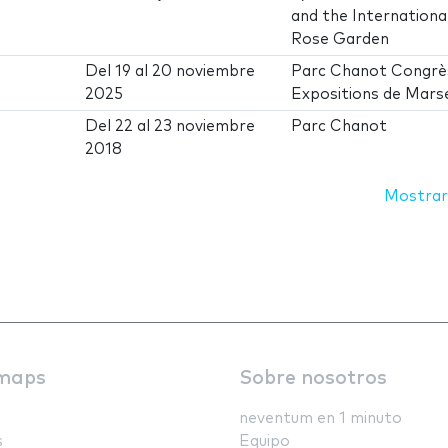
and the Internationa
Rose Garden
Del
19
al
20 noviembre
Parc Chanot Congrè
2025
Expositions de Marse
Del
22
al
23 noviembre
Parc Chanot
2018
Mostrar
maps
Sobre nosotros
neventum en 1 minuto
s
Equipo