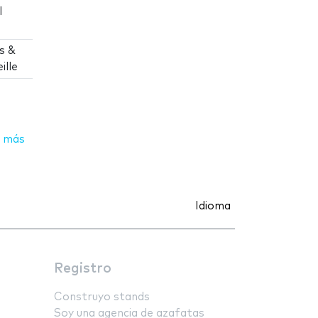
l
s &
ille
 más
Idioma
Registro
Construyo stands
Soy una agencia de azafatas