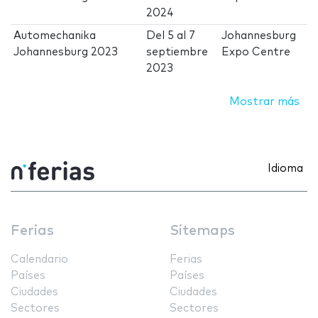
2024
Automechanika
Del
5
al
7
Johannesburg
Johannesburg 2023
septiembre
Expo Centre
2023
Mostrar más
Idioma
Ferias
Sitemaps
Calendario
Ferias
Países
Países
Ciudades
Ciudades
Sectores
Sectores