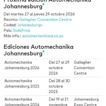
Próxima edición Automechanika
Johannesburg
Del
martes 27
al
jueves 29 octubre 2026
Recinto:
Gallagher Convention Centre
Ciudad:
Johanesburgo
País:
Sudafrica
Más info.:
automechanikasa.co.za
Ediciones Automechanika
Johannesburg
Automechanika
Del
27
al
29
Gallagher
Johannesburg 2026
octubre
Convention
2026
Centre
Automechanika
Del
28
al
30
Johannesburg 2025
octubre
2025
Automechanika
Del
19
al
21
Johannesburg
Johannesburg 2024
noviembre
Expo Centre