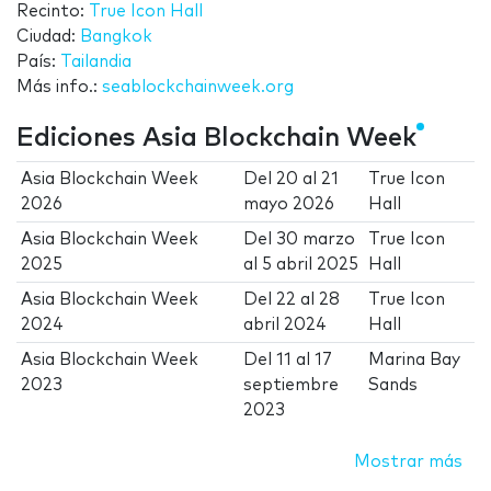
Recinto:
True Icon Hall
Ciudad:
Bangkok
País:
Tailandia
Más info.:
seablockchainweek.org
Ediciones Asia Blockchain Week
Asia Blockchain Week
Del
20
al
21
True Icon
2026
mayo 2026
Hall
Asia Blockchain Week
Del
30 marzo
True Icon
2025
al
5 abril 2025
Hall
Asia Blockchain Week
Del
22
al
28
True Icon
2024
abril 2024
Hall
Asia Blockchain Week
Del
11
al
17
Marina Bay
2023
septiembre
Sands
2023
Mostrar más