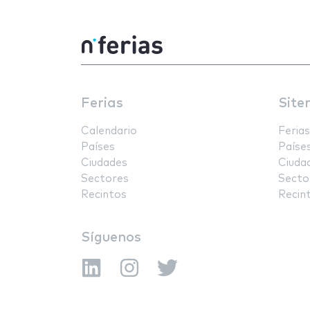
Ferias
Site
Calendario
Ferias
Países
Paíse
Ciudades
Ciuda
Sectores
Secto
Recintos
Recin
Síguenos