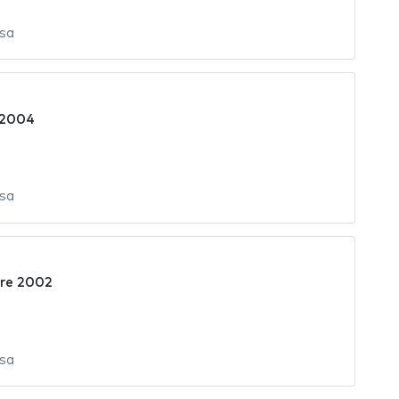
sa
l 2004
sa
bre 2002
sa