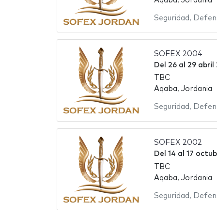
Aqaba, Jordania
Seguridad
,
Defen
SOFEX 2004
Del
26
al
29 abri
TBC
Aqaba, Jordania
Seguridad
,
Defen
SOFEX 2002
Del
14
al
17 octu
TBC
Aqaba, Jordania
Seguridad
,
Defen