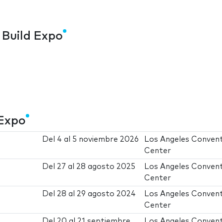
 Build Expo
 Expo
Del
4
al
5 noviembre 2026
Los Angeles Conven
Center
Del
27
al
28 agosto 2025
Los Angeles Conven
Center
Del
28
al
29 agosto 2024
Los Angeles Conven
Center
Del
20
al
21 septiembre
Los Angeles Conven