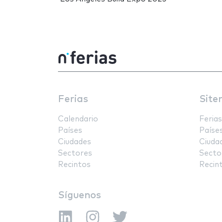
Ferias
Site
Calendario
Ferias
Países
Paíse
Ciudades
Ciuda
Sectores
Secto
Recintos
Recin
Síguenos