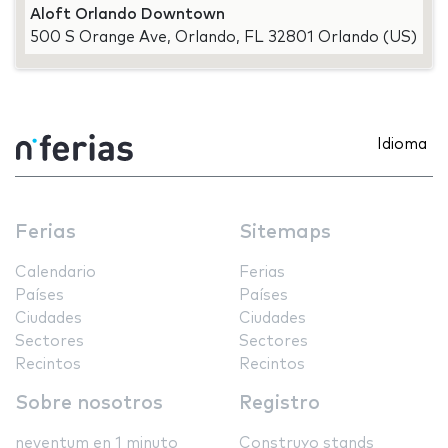
Aloft Orlando Downtown
500 S Orange Ave, Orlando, FL 32801 Orlando (US)
Idioma
Ferias
Sitemaps
Calendario
Ferias
Países
Países
Ciudades
Ciudades
Sectores
Sectores
Recintos
Recintos
Sobre nosotros
Registro
neventum en 1 minuto
Construyo stands