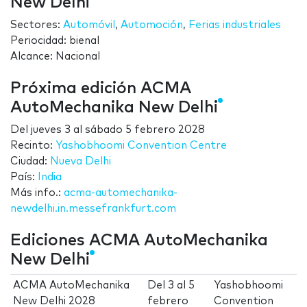
New Delhi
Sectores:
Automóvil
,
Automoción
,
Ferias industriales
Periocidad: bienal
Alcance: Nacional
Próxima edición ACMA
AutoMechanika New Delhi
Del
jueves 3
al
sábado 5 febrero 2028
Recinto:
Yashobhoomi Convention Centre
Ciudad:
Nueva Delhi
País:
India
Más info.:
acma-automechanika-
newdelhi.in.messefrankfurt.com
Ediciones ACMA AutoMechanika
New Delhi
ACMA AutoMechanika
Del
3
al
5
Yashobhoomi
New Delhi 2028
febrero
Convention