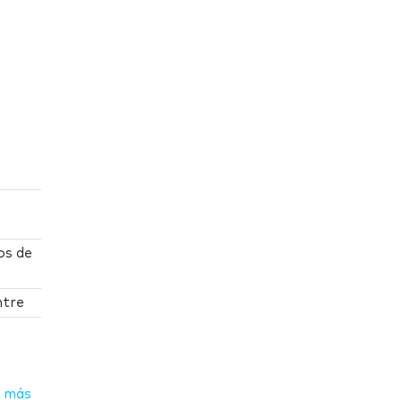
os de
ntre
 más