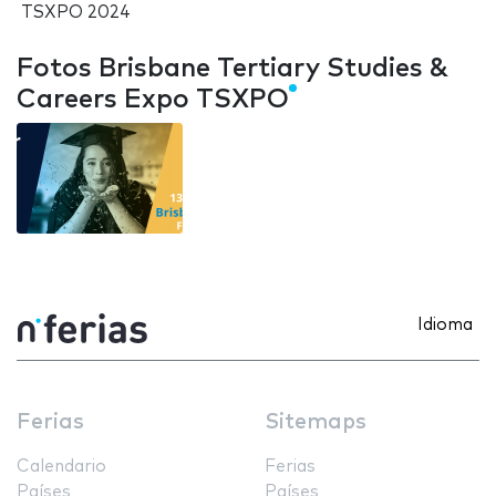
TSXPO 2024
Fotos Brisbane Tertiary Studies &
Careers Expo TSXPO
Idioma
Ferias
Sitemaps
Calendario
Ferias
Países
Países