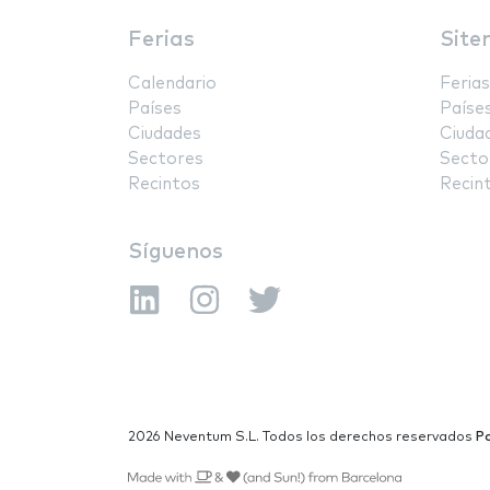
Ferias
Site
Calendario
Ferias
Países
Paíse
Ciudades
Ciuda
Sectores
Secto
Recintos
Recin
Síguenos
2026 Neventum S.L. Todos los derechos reservados
Po