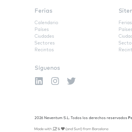
Ferias
Site
Calendario
Ferias
Países
Paíse
Ciudades
Ciuda
Sectores
Secto
Recintos
Recin
Síguenos
2026 Neventum S.L. Todos los derechos reservados
Po