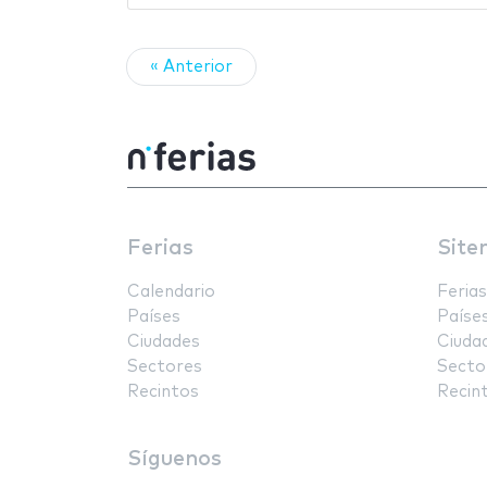
« Anterior
Ferias
Site
Calendario
Ferias
Países
Paíse
Ciudades
Ciuda
Sectores
Secto
Recintos
Recin
Síguenos