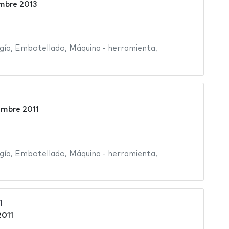
mbre 2013
gía
,
Embotellado
,
Máquina - herramienta
,
embre 2011
gía
,
Embotellado
,
Máquina - herramienta
,
1
2011