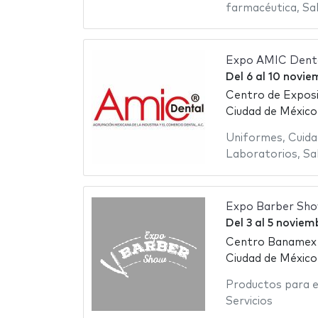
farmacéutica
,
Sa
Expo AMIC Dent
Del
6
al
10 novie
Centro de Exposi
Ciudad de México
Uniformes
,
Cuida
Laboratorios
,
Sa
Expo Barber Sh
Del
3
al
5 noviem
Centro Banamex
Ciudad de México
Productos para el
Servicios