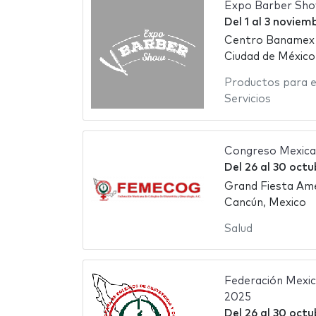
Expo Barber Sh
Del
1
al
3 noviem
Centro Banamex
Ciudad de México
Productos para el
Servicios
Congreso Mexican
Del
26
al
30 octu
Grand Fiesta Am
Cancún, Mexico
Salud
Federación Mexica
2025
Del
26
al
30 octu