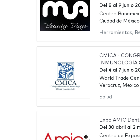
Del
8
al
9 junio 2
Centro Banamex
Ciudad de México
Herramientas
,
Be
CMICA - CONG
INMUNOLOGÍA C
Del
4
al
7 junio 2
World Trade Cen
Veracruz, Mexico
Salud
Expo AMIC Dent
Del
30 abril
al
2 
Centro de Exposi