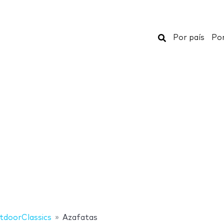
Buscar
Por país
Por
tdoorClassics
Azafatas