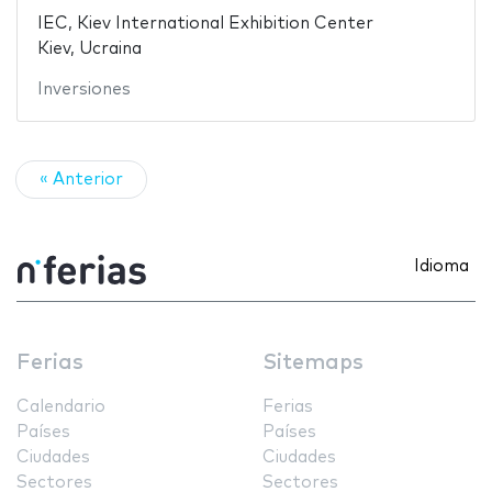
IEC, Kiev International Exhibition Center
Kiev, Ucraina
Inversiones
« Anterior
Idioma
Ferias
Sitemaps
Calendario
Ferias
Países
Países
Ciudades
Ciudades
Sectores
Sectores