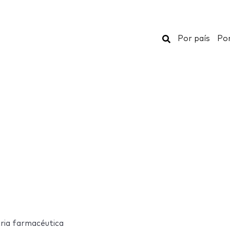
Buscar
Por país
Por
tria farmacéutica