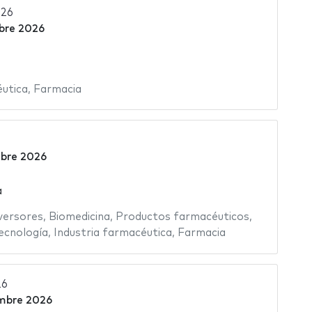
026
bre 2026
éutica
,
Farmacia
mbre 2026
a
versores
,
Biomedicina
,
Productos farmacéuticos
,
ecnología
,
Industria farmacéutica
,
Farmacia
26
embre 2026