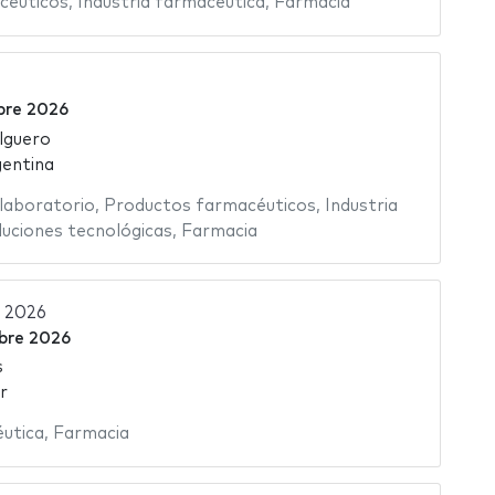
céuticos
,
Industria farmacéutica
,
Farmacia
bre 2026
lguero
gentina
laboratorio
,
Productos farmacéuticos
,
Industria
luciones tecnológicas
,
Farmacia
 2026
bre 2026
s
r
éutica
,
Farmacia