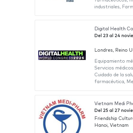
farmacéuticos
,
I
industriales
,
Farm
Digital Health C
Del
23
al
24 novi
Londres, Reino U
Equipamiento mé
Servicios médico
Cuidado de la sal
farmacéutica
,
Me
Vietnam Medi Ph
Del
25
al
27 novi
Friendship Cultur
Hanoi, Vietnam