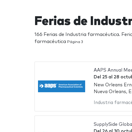
Ferias de Indust
166 Ferias de Industria farmacéutica. Feri
farmacéutica
Página 3
AAPS Annual Mee
Del
25
al
28 octu
New Orleans Ern
Nueva Orleans, E
Industria farmac
SupplySide Globa
Del
26
al
30 octu