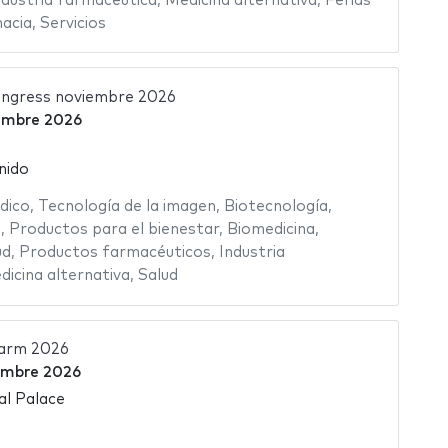
ndustria farmacéutica
,
Medicina alternativa
,
Ferias
acia
,
Servicios
ongress noviembre 2026
embre 2026
nido
dico
,
Tecnología de la imagen
,
Biotecnología
,
s
,
Productos para el bienestar
,
Biomedicina
,
ud
,
Productos farmacéuticos
,
Industria
dicina alternativa
,
Salud
arm 2026
embre 2026
al Palace