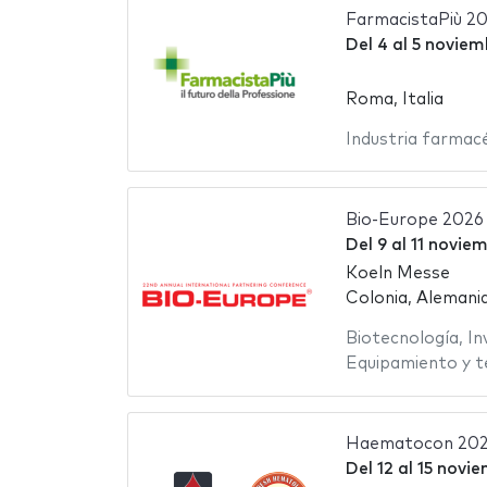
FarmacistaPiù 2
Del
4
al
5 noviem
Roma, Italia
Industria farmac
Bio-Europe 2026
Del
9
al
11 novie
Koeln Messe
Colonia, Alemani
Biotecnología
,
In
Equipamiento y t
Haematocon 20
Del
12
al
15 novi