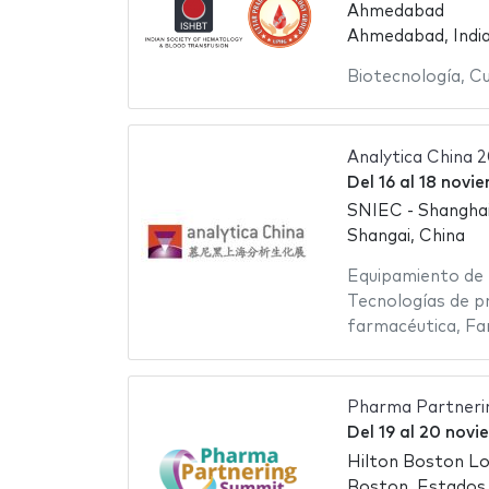
Ahmedabad
Ahmedabad, Indi
Biotecnología
,
Cu
Analytica China 
Del
16
al
18 novi
SNIEC - Shanghai
Shangai, China
Equipamiento de 
Tecnologías de p
farmacéutica
,
Fa
Pharma Partneri
Del
19
al
20 novi
Hilton Boston Lo
Boston, Estados