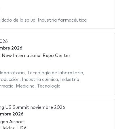
a
idado de la salud
,
Industria farmacéutica
2026
embre 2026
 New International Expo Center
laboratorio
,
Tecnología de laboratorio
,
roducción
,
Industria química
,
Industria
rmacia
,
Medicina
,
Tecnología
ng US Summit noviembre 2026
embre 2026
gan Airport
 Unidos, USA