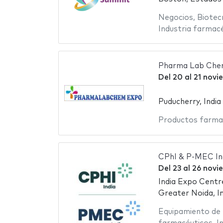
Negocios
,
Biotec
Industria farmac
Pharma Lab Che
Del
20
al
21 novi
Puducherry, India
Productos farma
CPhI & P-MEC In
Del
23
al
26 novi
India Expo Centr
Greater Noida, In
Equipamiento de 