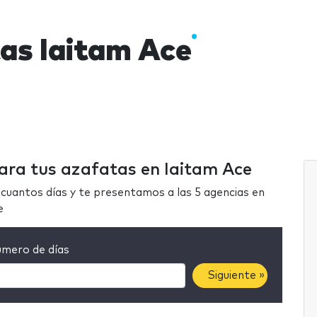
as Iaitam Ace
para tus azafatas en Iaitam Ace
cuantos días y te presentamos a las 5 agencias en
e
mero de días
Siguiente »