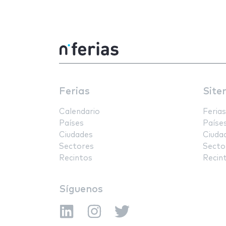
Ferias
Site
Calendario
Ferias
Países
Paíse
Ciudades
Ciuda
Sectores
Secto
Recintos
Recin
Síguenos