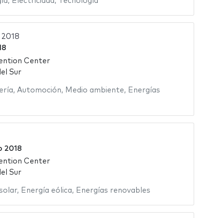
ía
,
Electricidad
,
Tecnología
 2018
18
ention Center
el Sur
ería
,
Automoción
,
Medio ambiente
,
Energías
o 2018
ention Center
el Sur
solar
,
Energía eólica
,
Energías renovables