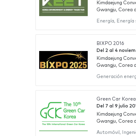
Kimdaejung Conv
Gwangju, Corea d
Energía
,
Energía 
BIXPO 2016
Del
2
al
4 noviem
Kimdaejung Conv
Gwangju, Corea d
Generación energ
Green Car Korea
Del
7
al
9 julio 20
Kimdaejung Conv
Gwangju, Corea d
Automóvil
,
Ingeni