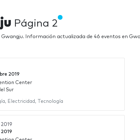
gju
Página 2
 en Gwangju. Información actualizada de 46 eventos en Gw
bre 2019
ention Center
el Sur
ía
,
Electricidad
,
Tecnología
 2019
o 2019
ention Center