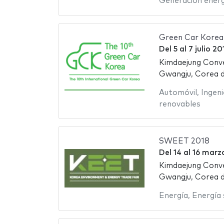
Generación energ
Green Car Korea
Del
5
al
7 julio 20
Kimdaejung Conv
Gwangju, Corea d
Automóvil
,
Ingeni
renovables
SWEET 2018
Del
14
al
16 marz
Kimdaejung Conv
Gwangju, Corea d
Energía
,
Energía 