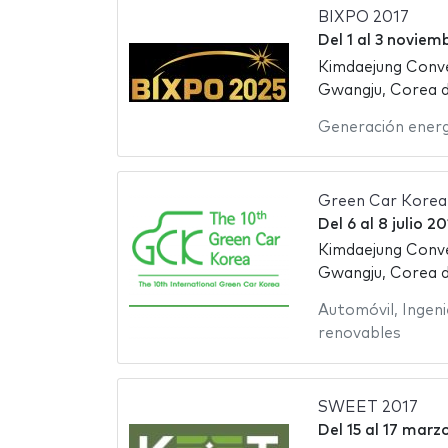
BIXPO 2017
Del
1
al
3 noviemb
Kimdaejung Conv
Gwangju, Corea d
Generación energ
Green Car Korea
Del
6
al
8 julio 20
Kimdaejung Conv
Gwangju, Corea d
Automóvil
,
Ingeni
renovables
SWEET 2017
Del
15
al
17 marz