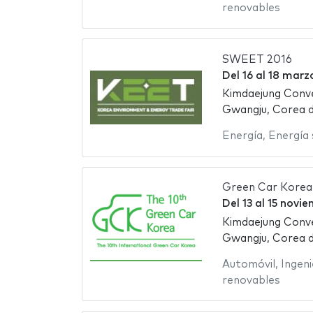
renovables
SWEET 2016
Del
16
al
18 marz
Kimdaejung Conv
Gwangju, Corea d
Energía
,
Energía 
Green Car Korea
Del
13
al
15 novie
Kimdaejung Conv
Gwangju, Corea d
Automóvil
,
Ingeni
renovables