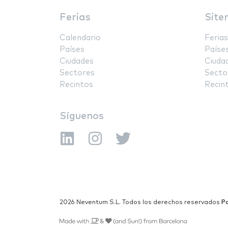
Ferias
Site
Calendario
Ferias
Países
Paíse
Ciudades
Ciuda
Sectores
Secto
Recintos
Recin
Síguenos
2026 Neventum S.L. Todos los derechos reservados
Po