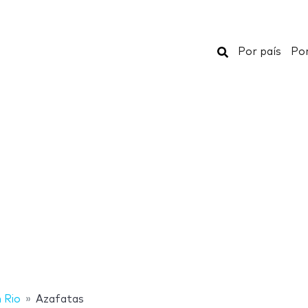
Buscar
Por país
Por
n Rio
Azafatas