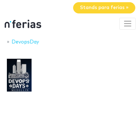
Stands para ferias »
DevopsDay