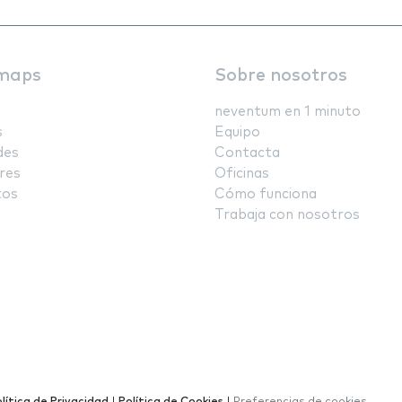
maps
Sobre nosotros
neventum en 1 minuto
s
Equipo
des
Contacta
res
Oficinas
tos
Cómo funciona
Trabaja con nosotros
lítica de Privacidad
|
Política de Cookies
|
Preferencias de cookies