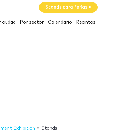
Stands para ferias »
 ciudad
Por sector
Calendario
Recintos
pment Exhibition
Stands