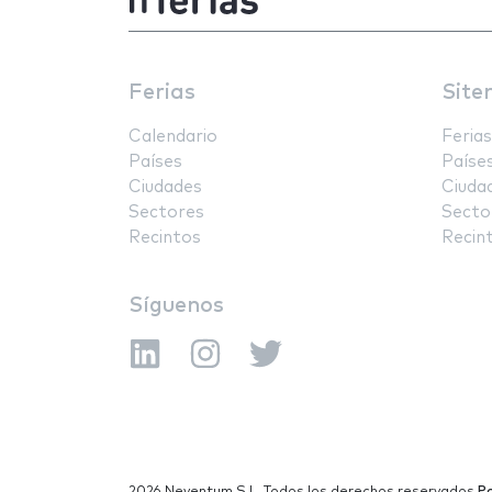
Ferias
Site
Calendario
Ferias
Países
Paíse
Ciudades
Ciuda
Sectores
Secto
Recintos
Recin
Síguenos
2026 Neventum S.L. Todos los derechos reservados
Po