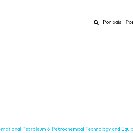
Buscar
Por país
Por
ernational Petroleum & Petrochemical Technology and Equi