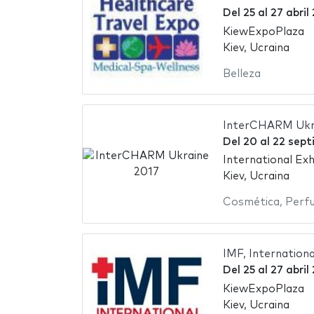
Del
25
al
27 abril
KiewExpoPlaza
Kiev, Ucraina
Belleza
InterCHARM Ukr
Del
20
al
22 sept
International Exh
Kiev, Ucraina
Cosmética
,
Perf
IMF, Internation
Del
25
al
27 abril
KiewExpoPlaza
Kiev, Ucraina