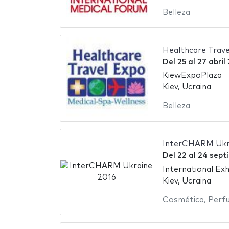
Belleza
Healthcare Trave
Del
25
al
27 abril
KiewExpoPlaza
Kiev, Ucraina
Belleza
InterCHARM Ukr
Del
22
al
24 sept
International Exh
Kiev, Ucraina
Cosmética
,
Perf