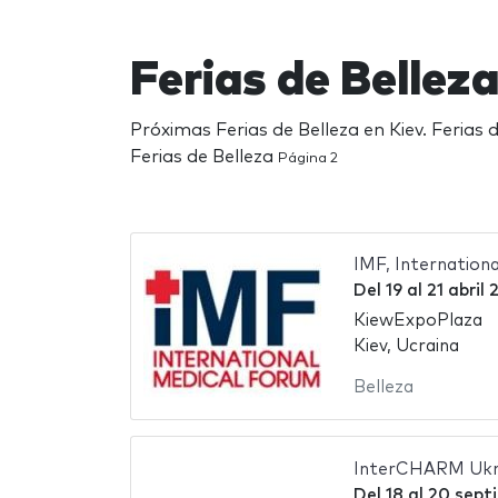
Ferias de Bellez
Próximas Ferias de Belleza en Kiev. Ferias 
Ferias de Belleza
Página 2
IMF, Internation
Del
19
al
21 abril
KiewExpoPlaza
Kiev, Ucraina
Belleza
InterCHARM Ukr
Del
18
al
20 sept