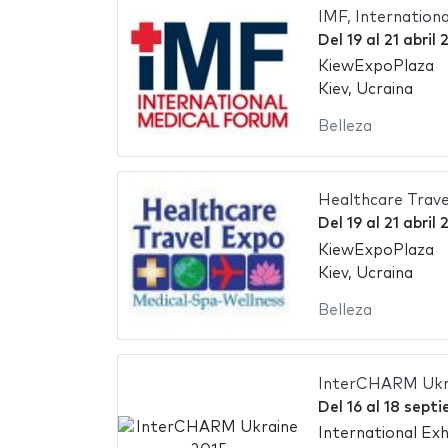
IMF, Internation
Del
19
al
21 abril 
KiewExpoPlaza
Kiev, Ucraina
Belleza
Healthcare Trave
Del
19
al
21 abril 
KiewExpoPlaza
Kiev, Ucraina
Belleza
InterCHARM Ukr
Del
16
al
18 septi
International Exh